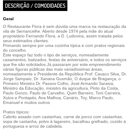
DESCRIÇÃO / COMODIDADES
Geral
O Restaurante Flora é sem dúvida uma marca na restauração da
vila de Sernancelhe. Aberto desde 1974 pela mãe do atual
proprietário Fernando Flora, a D. Ludovina, assim tratada pelos
seus estimados clientes.
Primando sempre por uma cozinha típica e com pratos regionais
do concelho.
Este espaço faz todo o tipo de serviços, nomeadamente
casamentos, batizados, festas de aniversário, e todos os serviços
que lhe são solicitados.Já passaram por este empreendimento
várias figuras públicas das mais variadíssimas áreas,
nomeadamente o Presidente da República Prof. Cavaco Silva, Dr.
Jorge Sampaio, Dr. Xanana Gusmão, O duque de Bragança, o
Primeiro Ministro Dr. Passos Colho, José Armando Saraiva,
Ministro da Educação, ministro da agricultura, Pinto da Costa,
Paulo Gonzo, Paulo de Carvalho, Quim Barreiro, Toni Carreira,
Xutos e Pontapés, Ana Malhoa, Canário, Toy, Marco Paulo,
Emanuel e muitos outros.
Pratos típicos:
Cabrito assado com castanhas, carne de porco com castanhas,
sopa de castanha, polvo à lagareiro, bacalhau grelhado, cozido à
portuguesa e arroz de cabidela.