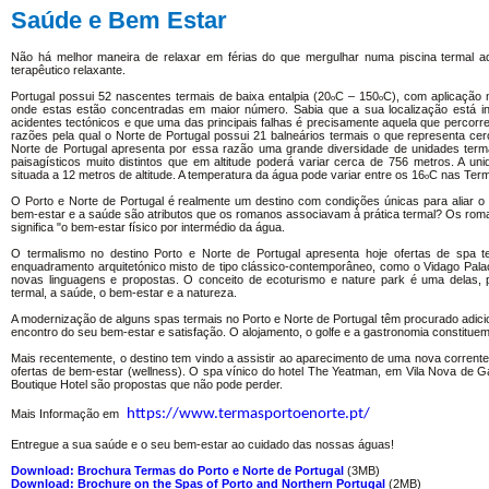
Saúde
e Bem Estar
Não há melhor maneira de relaxar em férias do que mergulhar numa piscina termal a
terapêutico relaxante.
Portugal possui 52 nascentes termais de baixa entalpia (20ₒC – 150ₒC), com aplicação 
onde estas estão concentradas em maior número. Sabia que a sua localização está i
acidentes tectónicos e que uma das principais falhas é precisamente aquela que percor
razões pela qual o Norte de Portugal possui 21 balneários termais o que representa cer
Norte de Portugal apresenta por essa razão uma grande diversidade de unidades ter
paisagísticos muito distintos que em altitude poderá variar cerca de 756 metros. A un
situada a 12 metros de altitude. A temperatura da água pode variar entre os 16ₒC nas T
O Porto e Norte de Portugal é realmente um destino com condições únicas para aliar o 
bem-estar e a saúde são atributos que os romanos associavam à prática termal? Os r
significa "o bem-estar físico por intermédio da água.
O termalismo no destino Porto e Norte de Portugal apresenta hoje ofertas de spa 
enquadramento arquitetónico misto de tipo clássico-contemporâneo, como o Vidago Pal
novas linguagens e propostas. O conceito de ecoturismo e nature park é uma delas, 
termal, a saúde, o bem-estar e a natureza.
A modernização de alguns spas termais no Porto e Norte de Portugal têm procurado adicio
encontro do seu bem-estar e satisfação. O alojamento, o golfe e a gastronomia constitu
Mais recentemente, o destino tem vindo a assistir ao aparecimento de uma nova corrent
ofertas de bem-estar (wellness). O spa vínico do hotel The Yeatman, em Vila Nova de G
Boutique Hotel são propostas que não pode perder.
https://www.termasportoenorte.pt/
Mais Informação em
Entregue a sua saúde e o seu bem-estar ao cuidado das nossas águas!
Download: Brochura Termas do Porto e Norte de Portugal
(3MB)
Download: Brochure on the Spas of Porto and Northern Portugal
(2MB)