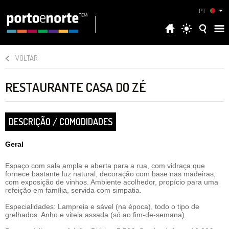
PT
VOLTAR
RESTAURANTE CASA DO ZÉ
DESCRIÇÃO / COMODIDADES
Geral
Espaço com sala ampla e aberta para a rua, com vidraça que
fornece bastante luz natural, decoração com base nas madeiras,
com exposição de vinhos. Ambiente acolhedor, propício para uma
refeição em família, servida com simpatia.
Especialidades: Lampreia e sável (na época), todo o tipo de
grelhados. Anho e vitela assada (só ao fim-de-semana).