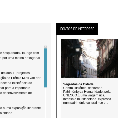
PONTOS DE INTERESSE
e / esplanada / lounge com
da por uma malha hexagonal
e um dos 11 projectos
ição do Prémio Mies van der
nhecer a excelência do
Segredos da Cidade
rtar para a importante
Centro Histórico, declarado
Património da Humanidade, pela
 no desenvolvimento de
UNESCO.É uma viagem rica,
intensa e multifacetada, expressa
num património cultural rico e...
o numa exposição itinerante
da cidade.