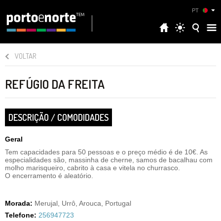
PT
VOLTAR
REFÚGIO DA FREITA
DESCRIÇÃO / COMODIDADES
Geral
Tem capacidades para 50 pessoas e o preço médio é de 10€. As
especialidades são, massinha de cherne, samos de bacalhau com
molho marisqueiro, cabrito à casa e vitela no churrasco.
O encerramento é aleatório.
Morada:
Merujal, Urrô, Arouca, Portugal
Telefone:
256947723