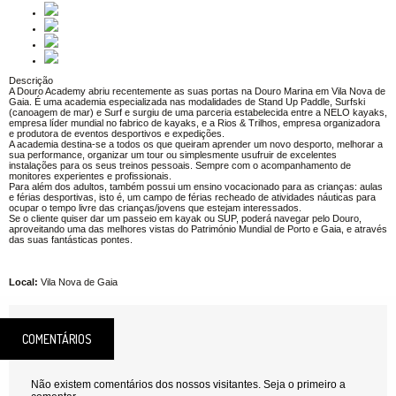
Descrição
A Douro Academy abriu recentemente as suas portas na Douro Marina em Vila Nova de
Gaia. É uma academia especializada nas modalidades de Stand Up Paddle, Surfski
(canoagem de mar) e Surf e surgiu de uma parceria estabelecida entre a NELO kayaks,
empresa líder mundial no fabrico de kayaks, e a Rios & Trilhos, empresa organizadora
e produtora de eventos desportivos e expedições.
A academia destina-se a todos os que queiram aprender um novo desporto, melhorar a
sua performance, organizar um tour ou simplesmente usufruir de excelentes
instalações para os seus treinos pessoais. Sempre com o acompanhamento de
monitores experientes e profissionais.
Para além dos adultos, também possui um ensino vocacionado para as crianças: aulas
e férias desportivas, isto é, um campo de férias recheado de atividades náuticas para
ocupar o tempo livre das crianças/jovens que estejam interessados.
Se o cliente quiser dar um passeio em kayak ou SUP, poderá navegar pelo Douro,
aproveitando uma das melhores vistas do Património Mundial de Porto e Gaia, e através
das suas fantásticas pontes.
Local:
Vila Nova de Gaia
COMENTÁRIOS
Não existem comentários dos nossos visitantes. Seja o primeiro a