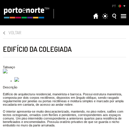
PT
VOLTAR
EDIFÍCIO DA COLEGIADA
Tabuaço
Descrição
Edifício de arquitectura residencial, maneirista e barroca. Possui estrutura maneirista,
composta por dois corpos rectilíneos, dispostos em ângulo oblíquo, sendo rasgado
regularmente por janelas ou portas rectilíneas e moldura simples e marcado por ampla
escadaria em cantaria, de acesso ao andar nobre.
O interior apresenta-se muito descaracterizado, mantendo, no piso nobre, salões com
tectos octogonais, ornados com florões e pendentes, correspondentes aos espaços
comuns. Um piso intermédio correspondente a anteriores quartos para residência de
beneficiados e encomendados. Possuía oratório privativo de que se guarda o nicho
embutido no muro da parte arruinada.