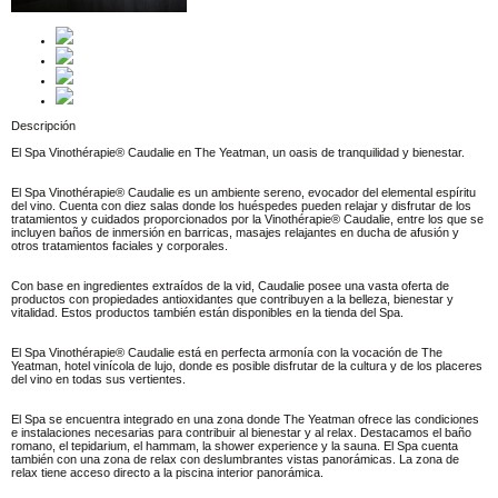
Descripción
El Spa Vinothérapie® Caudalie en The Yeatman, un oasis de tranquilidad y bienestar.
El Spa Vinothérapie® Caudalie es un ambiente sereno, evocador del elemental espíritu
del vino. Cuenta con diez salas donde los huéspedes pueden relajar y disfrutar de los
tratamientos y cuidados proporcionados por la Vinothérapie® Caudalie, entre los que se
incluyen baños de inmersión en barricas, masajes relajantes en ducha de afusión y
otros tratamientos faciales y corporales.
Con base en ingredientes extraídos de la vid, Caudalie posee una vasta oferta de
productos con propiedades antioxidantes que contribuyen a la belleza, bienestar y
vitalidad. Estos productos también están disponibles en la tienda del Spa.
El Spa Vinothérapie® Caudalie está en perfecta armonía con la vocación de The
Yeatman, hotel vinícola de lujo, donde es posible disfrutar de la cultura y de los placeres
del vino en todas sus vertientes.
El Spa se encuentra integrado en una zona donde The Yeatman ofrece las condiciones
e instalaciones necesarias para contribuir al bienestar y al relax. Destacamos el baño
romano, el tepidarium, el hammam, la shower experience y la sauna. El Spa cuenta
también con una zona de relax con deslumbrantes vistas panorámicas. La zona de
relax tiene acceso directo a la piscina interior panorámica.