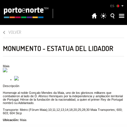
ES
VOLVER
MONUMENTO - ESTATUA DEL LIDADOR
Maia
Descripción
Homenaje al noble Gonçalo Mendes da Maia, uno de los gloriosos militares que
combatieron al lado de D. Afonso Henriques por la independencia y ampliación territorial
de Portugal. Héroe de la fundación de la nacionalidad, a quien el primer Rey de Portugal
nombró su Adelantado.
Transporte: Metro (Fórum Maia);10;11;12;13;14;18;20;25;28;30 Maia Transportes; 600;
603; 604 Stcp
Ubicación:
Maia