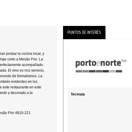
PUNTOS DE INTERÉS
an probar la cocina local, y
viaje corto a Mesão Frio. La
y perfectamente acompañado
a. El vino es rico servicio,
ovisto de formalismos. La
también evidentes en los
e este restaurante en este
lento y decorado a la
Tecmaia
Mesão Frio 4810-221