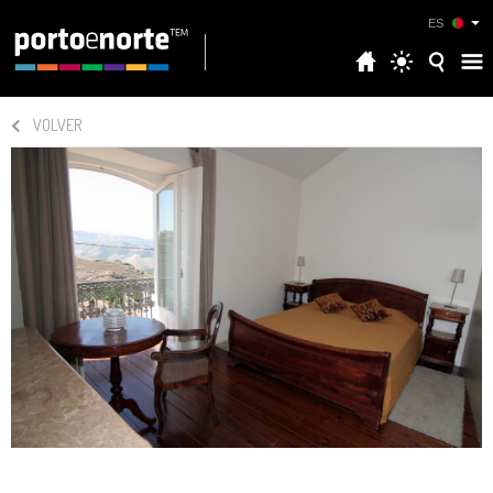
ES
VOLVER