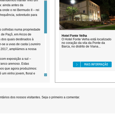
retendemos manter vivo um
a: ainda antes da
 onde o rei Bermudo II – rei
frequência, sobretudo para
s colhidas numa propriedade
a de Paçô, em Arcos de
Hotel Fonte Velha
s dos quais destinados à
O Hotel Fonte Velha está localizado
no coração da vila da Ponte da
-se a uvas de casta Loureiro
Barca, no distrito de Viana...
m 2017, ampliámos a nossa
 com exposição a sul –
franco arenoso. Estas
MAIS INFORMAÇÃO
nhos que agora produzimos:
é um vinho jovem, floral e
 é um vinho tânico,
idoce e suculenta. Em ambos
cação minimalistas, de modo a
s castas, que se dão muito
ários dos nossos visitantes. Seja o primeiro a comentar.
 a preservar a saúde e o
utilizamos, portanto,
do ambiente e do consumidor.