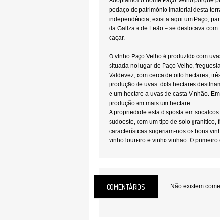
Adoptámos o nome Paço Velho porque p
pedaço do património imaterial desta terr
independência, existia aqui um Paço, para
da Galiza e de Leão – se deslocava com 
caçar.
O vinho Paço Velho é produzido com uva
situada no lugar de Paço Velho, freguesi
Valdevez, com cerca de oito hectares, trê
produção de uvas: dois hectares destinam
e um hectare a uvas de casta Vinhão. E
produção em mais um hectare.
A propriedade está disposta em socalcos
sudoeste, com um tipo de solo granítico, 
características sugeriam-nos os bons vi
vinho loureiro e vinho vinhão. O primeiro 
frutado, que envelhece bem; e o segundo
perfumado, que exala fruta vermelha agr
os casos, utilizamos processos de vinifi
preservar as características típicas desta
COMENTÁRIOS
Não existem coment
bem nesta sub-região e de modo, também,
bem-estar dos nossos consumidores.
Estamos em modo de Produção Integrada, 
práticas agrícolas e enológicas amigas 