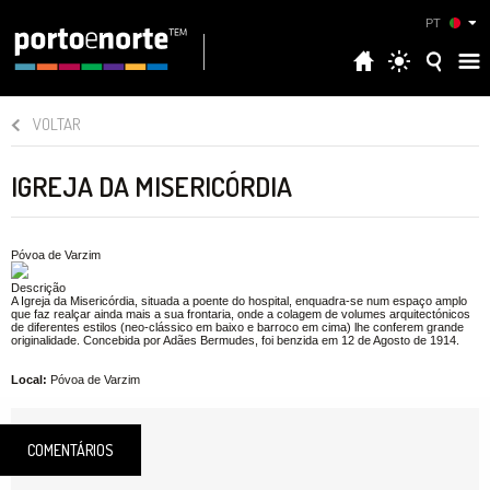
PT
VOLTAR
IGREJA DA MISERICÓRDIA
Póvoa de Varzim
Descrição
A Igreja da Misericórdia, situada a poente do hospital, enquadra-se num espaço amplo
que faz realçar ainda mais a sua frontaria, onde a colagem de volumes arquitectónicos
de diferentes estilos (neo-clássico em baixo e barroco em cima) lhe conferem grande
originalidade. Concebida por Adães Bermudes, foi benzida em 12 de Agosto de 1914.
Local:
Póvoa de Varzim
COMENTÁRIOS