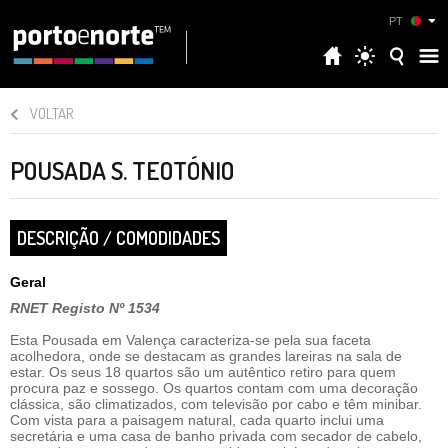
PT
VOLTAR
POUSADA S. TEOTÓNIO
DESCRIÇÃO / COMODIDADES
Geral
RNET Registo Nº 1534
Esta Pousada em Valença caracteriza-se pela sua faceta
acolhedora, onde se destacam as grandes lareiras na sala de
estar. Os seus 18 quartos são um autêntico retiro para quem
procura paz e sossego. Os quartos contam com uma decoração
clássica, são climatizados, com televisão por cabo e têm minibar.
Com vista para a paisagem natural, cada quarto inclui uma
secretária e uma casa de banho privada com secador de cabelo,