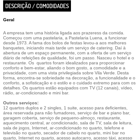
DESCRIÇÃO / COMODIDADES
Geral
A empresa tem uma história ligada aos prazeress da comida.
Começou com uma pastelaria, a Pastelaria Luena, a funcionar
desde 1973. A fama dos bolos de festas levou-a aos melhores
banquetes, iniciando mais tarde um serviço de catering. Daí à
abertura de um espaço permanente, com a oferta de um serviço
diário de refeições de qualidade, foi um passo. Nasceu o hotel e o
restaurante. Os quartos foram idealizados para proporcionar
conforto e bem-estar, aliando o bom gosto, a comodidade e a
privacidade, com uma vista privilegiada sobre Vila Verde. Desta
forma, encontra-se sobriedade na decoração, a funcionalidade e o
conforto, a sofisticação e o estilo e o cuidado extremo para com os
detalhes. Os quartos estão equipados com TV (12 canais), vídeo,
rádio, ar-condicionado e mini bar.
Outros serviços:
12 quartos duplos e 2 singles, 1 suite, acesso para deficientes,
área reservada para não fumadores, serviço de bar e piano bar,
garagem coberta, serviço de pequeno-almoço, restaurante,
aquecimento central, ar condicionado, sala de TV, sala de leitura,
sala de jogos, Internet, ar-condicionado no quarto, telefone e
televisão no quarto, secador de cabelo no quarto, mini bar no
quarto, Internet no quarto, acesso autocarro, acesso táxi, acesso