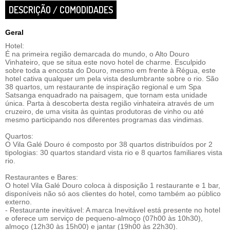
DESCRIÇÃO / COMODIDADES
Geral
Hotel:
É na primeira região demarcada do mundo, o Alto Douro
Vinhateiro, que se situa este novo hotel de charme. Esculpido
sobre toda a encosta do Douro, mesmo em frente à Régua, este
hotel cativa qualquer um pela vista deslumbrante sobre o rio. São
38 quartos, um restaurante de inspiração regional e um Spa
Satsanga enquadrado na paisagem, que tornam esta unidade
única. Parta à descoberta desta região vinhateira através de um
cruzeiro, de uma visita às quintas produtoras de vinho ou até
mesmo participando nos diferentes programas das vindimas.
Quartos:
O Vila Galé Douro é composto por 38 quartos distribuídos por 2
tipologias: 30 quartos standard vista rio e 8 quartos familiares vista
rio.
Restaurantes e Bares:
O hotel Vila Galé Douro coloca à disposição 1 restaurante e 1 bar,
disponíveis não só aos clientes do hotel, como também ao público
externo.
- Restaurante inevitável: A marca Inevitável está presente no hotel
e oferece um serviço de pequeno-almoço (07h00 às 10h30),
almoço (12h30 às 15h00) e jantar (19h00 às 22h30).