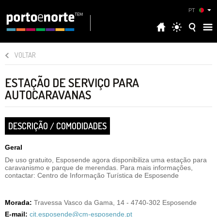
PT
VOLTAR
ESTAÇÃO DE SERVIÇO PARA
AUTOCARAVANAS
DESCRIÇÃO / COMODIDADES
Geral
De uso gratuito, Esposende agora disponibiliza uma estação para
caravanismo e parque de merendas. Para mais informações,
contactar: Centro de Informação Turística de Esposende
Morada:
Travessa Vasco da Gama, 14 - 4740-302 Esposende
E-mail:
cit.esposende@cm-esposende.pt