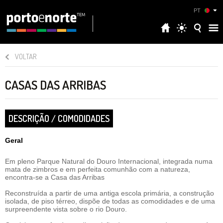
PT
VOLTAR
CASAS DAS ARRIBAS
DESCRIÇÃO / COMODIDADES
Geral
Em pleno Parque Natural do Douro Internacional, integrada numa
mata de zimbros e em perfeita comunhão com a natureza,
encontra-se a Casa das Arribas
Reconstruída a partir de uma antiga escola primária, a construção
isolada, de piso térreo, dispõe de todas as comodidades e de uma
surpreendente vista sobre o rio Douro.