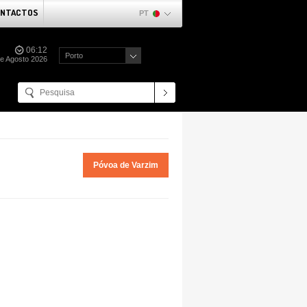
NTACTOS
PT
06:12
Porto
de Agosto 2026
Póvoa de Varzim