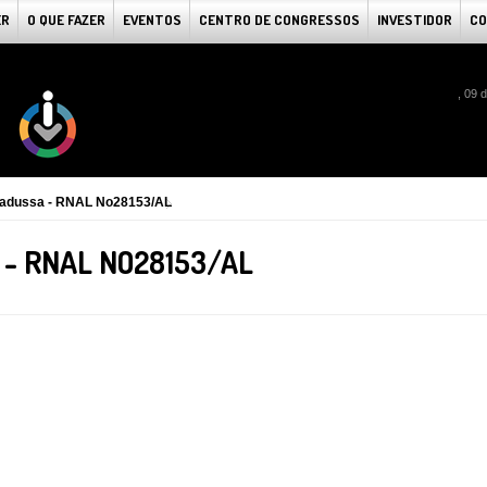
ER
O QUE FAZER
EVENTOS
CENTRO DE CONGRESSOS
INVESTIDOR
CO
, 09 
radussa - RNAL No28153/AL
 - RNAL NO28153/AL