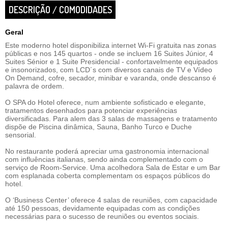
DESCRIÇÃO / COMODIDADES
Geral
Este moderno hotel disponibiliza internet Wi-Fi gratuita nas zonas
públicas e nos 145 quartos - onde se incluem 16 Suites Júnior, 4
Suites Sénior e 1 Suite Presidencial - confortavelmente equipados
e insonorizados, com LCD´s com diversos canais de TV e Vídeo
On Demand, cofre, secador, minibar e varanda, onde descanso é
palavra de ordem.
O SPA do Hotel oferece, num ambiente sofisticado e elegante,
tratamentos desenhados para potenciar experiências
diversificadas. Para alem das 3 salas de massagens e tratamento
dispõe de Piscina dinâmica, Sauna, Banho Turco e Duche
sensorial.
No restaurante poderá apreciar uma gastronomia internacional
com influências italianas, sendo ainda complementado com o
serviço de Room-Service. Uma acolhedora Sala de Estar e um Bar
com esplanada coberta complementam os espaços públicos do
hotel.
O ‘Business Center’ oferece 4 salas de reuniões, com capacidade
até 150 pessoas, devidamente equipadas com as condições
necessárias para o sucesso de reuniões ou eventos sociais.