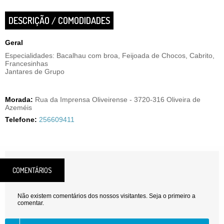
DESCRIÇÃO / COMODIDADES
Geral
Especialidades: Bacalhau com broa, Feijoada de Chocos, Cabrito,
Francesinhas
Jantares de Grupo
Morada:
Rua da Imprensa Oliveirense - 3720-316 Oliveira de
Azeméis
Telefone:
256609411
COMENTÁRIOS
Não existem comentários dos nossos visitantes. Seja o primeiro a
comentar.