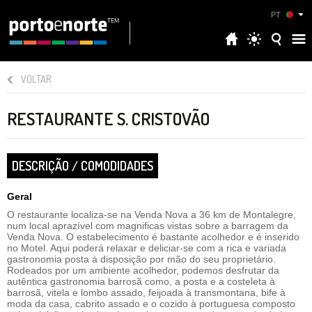
PT
VOLTAR
RESTAURANTE S. CRISTOVÃO
DESCRIÇÃO / COMODIDADES
Geral
O restaurante localiza-se na Venda Nova a 36 km de Montalegre,
num local aprazível com magnificas vistas sobre a barragem da
Venda Nova. O estabelecimento é bastante acolhedor e é inserido
no Motel. Aqui poderá relaxar e deliciar-se com a rica e variada
gastronomia posta à disposição por mão do seu proprietário.
Rodeados por um ambiente acolhedor, podemos desfrutar da
autêntica gastronomia barrosã como, a posta e a costeleta à
barrosã, vitela e lombo assado, feijoada à transmontana, bife à
moda da casa, cabrito assado e o cozido à portuguesa composto