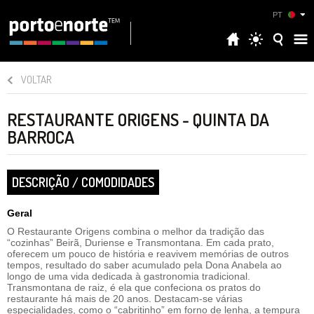
PT
VOLTAR
RESTAURANTE ORIGENS - QUINTA DA
BARROCA
DESCRIÇÃO / COMODIDADES
Geral
O Restaurante Origens combina o melhor da tradição das
“cozinhas” Beirã, Duriense e Transmontana. Em cada prato,
oferecem um pouco de história e reavivem memórias de outros
tempos, resultado do saber acumulado pela Dona Anabela ao
longo de uma vida dedicada à gastronomia tradicional.
Transmontana de raiz, é ela que confeciona os pratos do
restaurante há mais de 20 anos. Destacam-se várias
especialidades, como o “cabritinho” em forno de lenha, a tempura