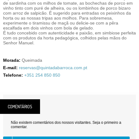
de sardinha com os milhos de tomate, as bochechas de porco em
vinho tinto com puré de alheira, ou os lombinhos de porco bizaro
com arroz de salpicão. É sugerido para entradas os peixinhos da
horta ou as nossas tripas aos molhos. Para sobremesa,
experimente o tiramissu de maçã ou delicie-se com a pêra
escalfada em dois vinhos com bola de gelado.
É tudo concebido com autenticidade e paixão, em simbiose perfeita
com os produtos da horta pedagógica, colhidos pelas mãos do
Senhor Manuel.
Morada:
Queimada
E-mail:
reservas@quintadabarroca.com.pt
Telefone:
+351 254 850 850
COMENTÁRIOS
Não existem comentários dos nossos visitantes. Seja o primeiro a
comentar.