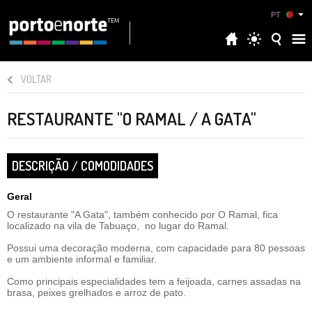
PT
VOLTAR
RESTAURANTE "O RAMAL / A GATA"
DESCRIÇÃO / COMODIDADES
Geral
O restaurante "A Gata", também conhecido por O Ramal, fica
localizado na vila de Tabuaço, no lugar do Ramal.
Possui uma decoração moderna, com capacidade para 80 pessoas
e um ambiente informal e familiar.
Como principais especialidades tem a feijoada, carnes assadas na
brasa, peixes grelhados e arroz de pato.