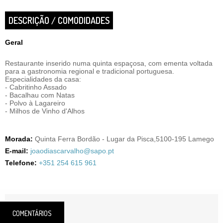
DESCRIÇÃO / COMODIDADES
Geral
Restaurante inserido numa quinta espaçosa, com ementa voltada
para a gastronomia regional e tradicional portuguesa.
Especialidades da casa:
- Cabritinho Assado
- Bacalhau com Natas
- Polvo à Lagareiro
- Milhos de Vinho d'Alhos
Morada:
Quinta Ferra Bordão - Lugar da Pisca,5100-195 Lamego
E-mail:
joaodiascarvalho@sapo.pt
Telefone:
+351 254 615 961
COMENTÁRIOS