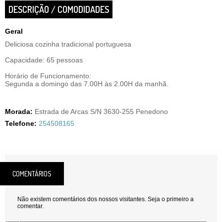
DESCRIÇÃO / COMODIDADES
Geral
Deliciosa cozinha tradicional portuguesa
Capacidade: 65 pessoas
Horário de Funcionamento:
Segunda a domingo das 7.00H às 2.00H da manhã.
Morada:
Estrada de Arcas S/N 3630-255 Penedono
Telefone:
254508165
COMENTÁRIOS
Não existem comentários dos nossos visitantes. Seja o primeiro a
comentar.