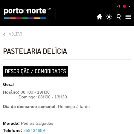
PT
VOLTAR
PASTELARIA DELÍCIA
DESCRIÇÃO / COMODIDADES
Geral
Horário:
08H00 - 19H30
Domingo: 08H00 - 13H30
Dia de descanso semanal:
Domingo à tarde
Morada:
Pedras Salgadas
Telefone:
259434689