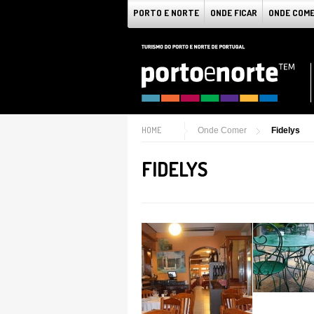
PORTO E NORTE
ONDE FICAR
ONDE COM
HOME
Onde Comer
Fidelys
FIDELYS