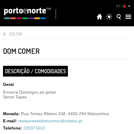
PT
VOLTAR
DOM COMER
DESCRIÇÃO / COMODIDADES
Geral
Encerra Domingos ao jantar.
Serve Tapas
Morada:
Rua Tomaz Ribeiro 248, 4450-294 Matosinhos
E-mail:
restaurantedomcomer@oniduo.pt
Telefone:
229371610