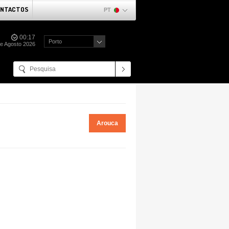
NTACTOS
PT
00:17
Porto
e Agosto 2026
Arouca