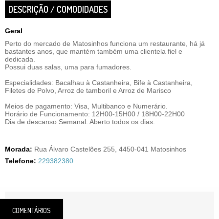
DESCRIÇÃO / COMODIDADES
Geral
Perto do mercado de Matosinhos funciona um restaurante, há já
bastantes anos, que mantém também uma clientela fiel e
dedicada.
Possui duas salas, uma para fumadores.
Especialidades: Bacalhau à Castanheira, Bife à Castanheira,
Filetes de Polvo, Arroz de tamboril e Arroz de Marisco
Meios de pagamento: Visa, Multibanco e Numerário.
Horário de Funcionamento: 12H00-15H00 / 18H00-22H00
Dia de descanso Semanal: Aberto todos os dias.
Morada:
Rua Álvaro Castelões 255, 4450-041 Matosinhos
Telefone:
229382380
COMENTÁRIOS