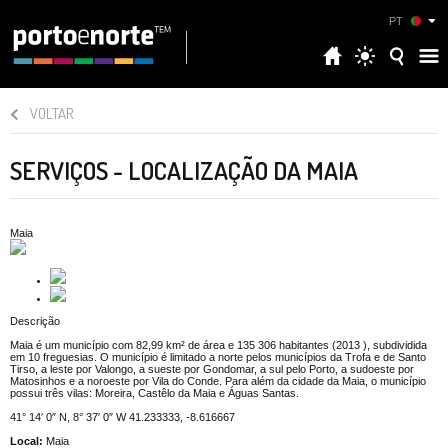
PT
VOLTAR
SERVIÇOS - LOCALIZAÇÃO DA MAIA
Maia
Descrição
Maia é um município com 82,99 km² de área e 135 306 habitantes (2013 ), subdividida
em 10 freguesias. O município é limitado a norte pelos municípios da Trofa e de Santo
Tirso, a leste por Valongo, a sueste por Gondomar, a sul pelo Porto, a sudoeste por
Matosinhos e a noroeste por Vila do Conde. Para além da cidade da Maia, o município
possui três vilas: Moreira, Castêlo da Maia e Águas Santas.
41° 14′ 0″ N, 8° 37′ 0″ W 41.233333, -8.616667
Local:
Maia