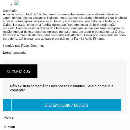
Descrição
A quinta tem um total de 105 hectares. Foram estas terras que acolheram durante
algum tempo, alguns visitantes ingleses encorajados pela aliança histórica luso-britânica
e por um clima aprazível para viver. Foi o que aconteceu, segundo diz a história, em
Caíde, Lousada, onde uma família inglesa se fixou em terras de fértil exploração
agrícola. Nasceu assim a Quinta dos Ingleses, nome que jamais passaria incógnito na
região. Apesar do interesse os ingleses nunca chegaram a ser proprietários da Quinta.
Pertencia à Casa de Alentém, dos Viscondes de Alentém. Foi depois passando de dono
para dono, até chegar aos actuais proprietários, a Família Abílio Pimenta.
Inserida nas Rotas Gourmet.
Local:
Lousada
COMENTÁRIOS
Não existem comentários dos nossos visitantes. Seja o primeiro a
comentar.
Nome:
E-mail: