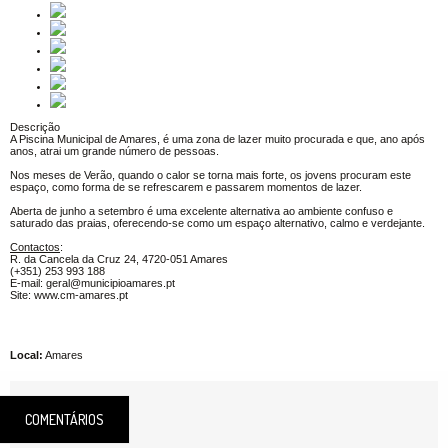
Descrição
A Piscina Municipal de Amares, é uma zona de lazer muito procurada e que, ano após
anos, atrai um grande número de pessoas.
Nos meses de Verão, quando o calor se torna mais forte, os jovens procuram este
espaço, como forma de se refrescarem e passarem momentos de lazer.
Aberta de junho a setembro é uma excelente alternativa ao ambiente confuso e
saturado das praias, oferecendo-se como um espaço alternativo, calmo e verdejante.
Contactos
:
R. da Cancela da Cruz 24, 4720-051 Amares
(+351) 253 993 188
E-mail: geral@municipioamares.pt
Site: www.cm-amares.pt
Local:
Amares
COMENTÁRIOS