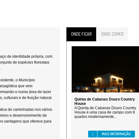
ONDE FICAR
ONDE COMER
aço de identidade própria, com
njunto de espécies florestais
.
existente, o Município
aisagística que veio
sformando-o numa área de lazer
, culturais e de fruição natural.
Quinta de Cabanas Douro Country
House
A Quinta de Cabanas Douro Country
rática de caminhadas nos vários
House é uma casa de campo com 8
 treino e desenvolvimento de
quartos modernamente...
es vantagens que oferece para
MAIS INFORMAÇÃO