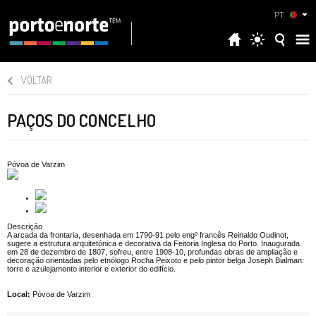
PT
VOLTAR
PAÇOS DO CONCELHO
Póvoa de Varzim
Descrição
A arcada da frontaria, desenhada em 1790-91 pelo engº francês Reinaldo Oudinot,
sugere a estrutura arquitetónica e decorativa da Feitoria Inglesa do Porto. Inaugurada
em 28 de dezembro de 1807, sofreu, entre 1908-10, profundas obras de ampliação e
decoração orientadas pelo etnólogo Rocha Peixoto e pelo pintor belga Joseph Bialman:
torre e azulejamento interior e exterior do edifício.
Local:
Póvoa de Varzim