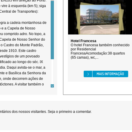
a EN105 em direção ao Porto.
vire à esquerda (km 5); siga
(Central de Transportes):
egra a cadeia montanhosa de
o e a Capela de Nosso
u comprido adro. No topo, a
a Capela de Nosso Senhor do
Hotel Francesa
e o Castro do Monte Padrão,
O hotel Francesa também conhecido
por Residencial
esde 1910. Este castro
FrancesaAcomodação:38 quartos
 vestígios de um povoado
(65 camas), wc,...
dificado ao longo do séc. IX
ia. Daqui avista-se o mar, a
nte e Basílica da Senhora da
MAIS INFORMAÇÃO
te, onde decorrem ações de
óctones. A visitar também o
ários dos nossos visitantes. Seja o primeiro a comentar.