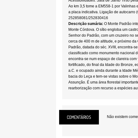
Acessibilidades: Saia de Santo Tirso pel
Ao km 3,5 tome a EM558-1 por Valinhas e 
a placa indicativa. Ligação de autocarro 
252858081/252830416
Descrição sumária:
O Monte Padrão int
Monte Córdova. O sítio engloba um castr
Senhor do Padrão, com um cruzeiro no se
cerca de 400 m de altitude, e próximo d
Padrão, datada do séc. XVIII, encontra-s
classificado como monumento nacional d
encontra-se num espaço de clareira com
fortificado, do final da Idade do Bronze, e
a.C. e ocupado ainda durante a Idade Méd
bacia do Leça e tem-se vistas sobre o Mo
Assunção. É uma área florestal importan
rearborização com recurso a espécies aut
Centro Interpretativo do Monte Padrão.
COMENTÁRIOS
Não existem coment
Local:
Santo Tirso