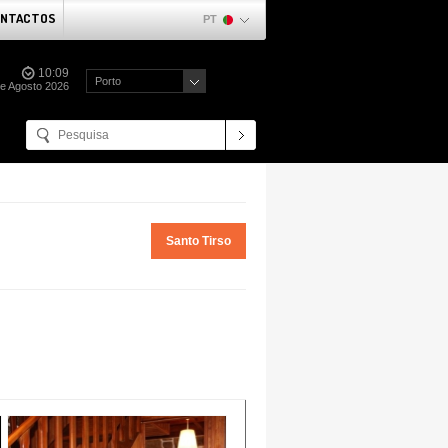
NTACTOS
PT
10:09
Porto
e Agosto 2026
Santo Tirso