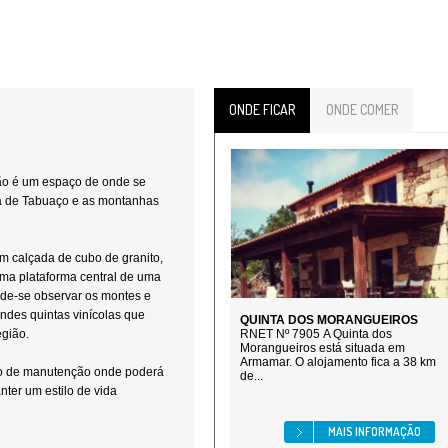
ONDE FICAR
ONDE COMER
o é um espaço de onde se
la de Tabuaço e as montanhas
m calçada de cubo de granito,
ma plataforma central de uma
ode-se observar os montes e
andes quintas vinícolas que
QUINTA DOS MORANGUEIROS
egião.
RNET Nº 7905 A Quinta dos
Morangueiros está situada em
Armamar. O alojamento fica a 38 km
ito de manutenção onde poderá
de...
nter um estilo de vida
MAIS INFORMAÇÃO