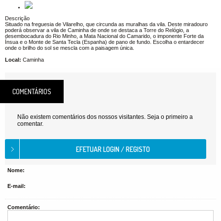
Descrição
Situado na freguesia de Vilarelho, que circunda as muralhas da vila. Deste miradouro
poderá observar a vila de Caminha de onde se destaca a Torre do Relógio, a
desembocadura do Rio Minho, a Mata Nacional do Camarido, o imponente Forte da
Ínsua e o Monte de Santa Tecla (Espanha) de pano de fundo. Escolha o entardecer
onde o brilho do sol se mescla com a paisagem única.
Local:
Caminha
COMENTÁRIOS
Não existem comentários dos nossos visitantes. Seja o primeiro a
comentar.
Nome:
E-mail:
Comentário: