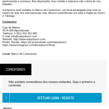
gastronomia e aventura. Boa disposição, boa comida e natureza são o lema do seu
trabalho.
A empresa está sediada no Marco de Canaveses, um local privilegiado pois está no
centro de dois rios internacionais mas oferece experiências em toda a região do Douro
e Tâmega.
Contactos:
Cais de Bitetos
4574-000 Alpendorada
Telefone: (+351) 916 931 980
E-mail: info@enjoydouro.com
Website: http://www.enjoydouro.com
Redes Sociais: https://pt-pt.facebook.com/enjoydouro/
https://www.instagram.com/ilovedouro/?hl=pt
Local:
Marco de Canaveses
COMENTÁRIOS
Não existem comentários dos nossos visitantes. Seja o primeiro a
comentar.
Nome: