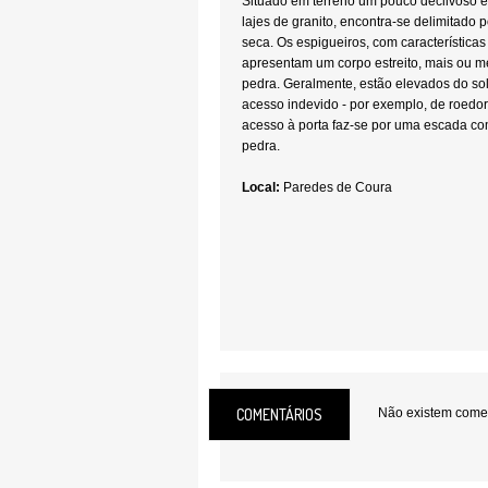
Situado em terreno um pouco declivoso 
lajes de granito, encontra-se delimitado
seca. Os espigueiros, com características
apresentam um corpo estreito, mais ou m
pedra. Geralmente, estão elevados do sol
acesso indevido - por exemplo, de roedo
acesso à porta faz-se por uma escada co
pedra.
Local:
Paredes de Coura
COMENTÁRIOS
Não existem coment