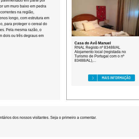
e pavimentado em parte por
 por um muro baixo em pedra
 correntes na região,
enos longo, com estrutura em
o, para proteger o cereal do
res. Pela mesma razão, o
m dois ou três degraus em
Casa do Avô Manuel
RNAL Registo nº 83488/AL
Alojamento local (registada no
Turismo de Portugal com o nº
83488/AL),...
MAIS INFORMAÇÃO
ários dos nossos visitantes. Seja o primeiro a comentar.