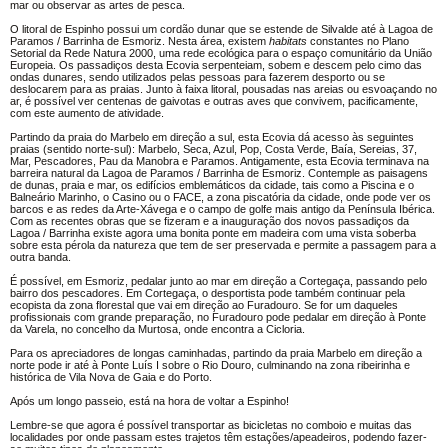
mar ou observar as artes de pesca.
O litoral de Espinho possui um cordão dunar que se estende de Silvalde até à Lagoa de
Paramos / Barrinha de Esmoriz. Nesta área, existem
habitats
constantes no Plano
Setorial da Rede Natura 2000, uma rede ecológica para o espaço comunitário da União
Europeia. Os passadiços desta Ecovia serpenteiam, sobem e descem pelo cimo das
ondas dunares, sendo utilizados pelas pessoas para fazerem desporto ou se
deslocarem para as praias. Junto à faixa litoral, pousadas nas areias ou esvoaçando no
ar, é possível ver centenas de gaivotas e outras aves que convivem, pacificamente,
com este aumento de atividade.
Partindo da praia do Marbelo em direção a sul, esta Ecovia dá acesso às seguintes
praias (sentido norte-sul): Marbelo, Seca, Azul, Pop, Costa Verde, Baía, Sereias, 37,
Mar, Pescadores, Pau da Manobra e Paramos. Antigamente, esta Ecovia terminava na
barreira natural da Lagoa de Paramos / Barrinha de Esmoriz. Contemple as paisagens
de dunas, praia e mar, os edifícios emblemáticos da cidade, tais como a Piscina e o
Balneário Marinho, o Casino ou o FACE, a zona piscatória da cidade, onde pode ver os
barcos e as redes da Arte-Xávega e o campo de golfe mais antigo da Península Ibérica.
Com as recentes obras que se fizeram e a inauguração dos novos passadiços da
Lagoa / Barrinha existe agora uma bonita ponte em madeira com uma vista soberba
sobre esta pérola da natureza que tem de ser preservada e permite a passagem para a
outra banda.
É possível, em Esmoriz, pedalar junto ao mar em direção a Cortegaça, passando pelo
bairro dos pescadores. Em Cortegaça, o desportista pode também continuar pela
ecopista da zona florestal que vai em direção ao Furadouro. Se for um daqueles
profissionais com grande preparação, no Furadouro pode pedalar em direção à Ponte
da Varela, no concelho da Murtosa, onde encontra a Cicloria.
Para os apreciadores de longas caminhadas, partindo da praia Marbelo em direção a
norte pode ir até à Ponte Luís I sobre o Rio Douro, culminando na zona ribeirinha e
histórica de Vila Nova de Gaia e do Porto.
Após um longo passeio, está na hora de voltar a Espinho!
Lembre-se que agora é possível transportar as bicicletas no comboio e muitas das
localidades por onde passam estes trajetos têm estações/apeadeiros, podendo fazer-