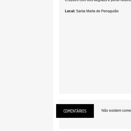
Cruzeiro com três degraus e plinto redon
Local:
Santa Marta de Penaguião
COMENTÁRIOS
Não existem coment