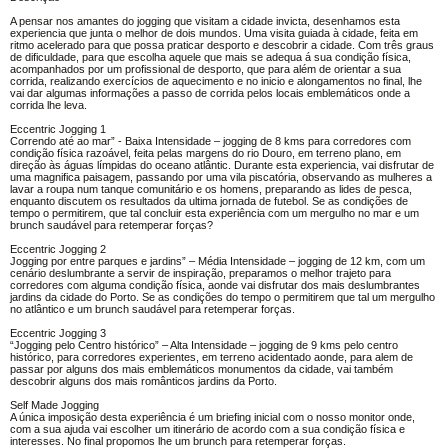
A pensar nos amantes do jogging que visitam a cidade invicta, desenhamos esta
experiencia que junta o melhor de dois mundos. Uma visita guiada à cidade, feita em
ritmo acelerado para que possa praticar desporto e descobrir a cidade. Com três graus
de dificuldade, para que escolha aquele que mais se adequa á sua condição física,
acompanhados por um profissional de desporto, que para além de orientar a sua
corrida, realizando exercícios de aquecimento e no inicio e alongamentos no final, lhe
vai dar algumas informações a passo de corrida pelos locais emblemáticos onde a
corrida lhe leva.
Eccentric Jogging 1
Correndo até ao mar” - Baixa Intensidade – jogging de 8 kms para corredores com
condição física razoável, feita pelas margens do rio Douro, em terreno plano, em
direção às águas límpidas do oceano atlântic. Durante esta experiencia, vai disfrutar de
uma magnifica paisagem, passando por uma vila piscatória, observando as mulheres a
lavar a roupa num tanque comunitário e os homens, preparando as lides de pesca,
enquanto discutem os resultados da ultima jornada de futebol. Se as condições de
tempo o permitirem, que tal concluir esta experiência com um mergulho no mar e um
brunch saudável para retemperar forças?
Eccentric Jogging 2
Jogging por entre parques e jardins” – Média Intensidade – jogging de 12 km, com um
cenário deslumbrante a servir de inspiração, preparamos o melhor trajeto para
corredores com alguma condição física, aonde vai disfrutar dos mais deslumbrantes
jardins da cidade do Porto. Se as condições do tempo o permitirem que tal um mergulho
no atlântico e um brunch saudável para retemperar forças.
Eccentric Jogging 3
“Jogging pelo Centro histórico” – Alta Intensidade – jogging de 9 kms pelo centro
histórico, para corredores experientes, em terreno acidentado aonde, para alem de
passar por alguns dos mais emblemáticos monumentos da cidade, vai também
descobrir alguns dos mais românticos jardins da Porto.
Self Made Jogging
A única imposição desta experiência é um briefing inicial com o nosso monitor onde,
com a sua ajuda vai escolher um itinerário de acordo com a sua condição física e
interesses. No final propomos lhe um brunch para retemperar forças.