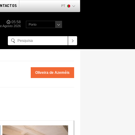
NTACTOS
PT
05:58
Porto
de Agosto 2026
Oliveira de Azeméis