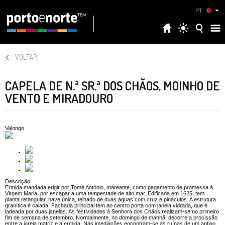
PT
VOLTAR
CAPELA DE N.ª SR.ª DOS CHÃOS, MOINHO DE
VENTO E MIRADOURO
Valongo
Descrição
Ermida mandada erigir por Tomé António, mareante, como pagamento de promessa à
Virgem Maria, por escapar a uma tempestade de alto mar. Edificada em 1625, tem
planta retangular, nave única, telhado de duas águas com cruz e pináculos. A estrutura
granítica é caiada. Fachada principal tem ao centro porta com janela vidrada, que é
ladeada por duas janelas. As festividades à Senhora dos Chãos realizam-se no primeiro
fim de semana de setembro. Normalmente, no domingo de manhã, decorre a procissão
entre a igreja matriz e a ermida. Nas imediações encontram-se as ruínas de um antigo