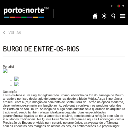
PT
VOLTAR
BURGO DE ENTRE-OS-RIOS
Penafiel
Descrição
Entre-os-Rios é um singular aglomerado urbano, ribeirinho da foz do Tâmega no Douro,
arruado e por isso designado de burgo ou rua desde a Idade Média. A sua importância
cresceu com a (re)fundação do convento de Santa Clara do Torrão na época moderna,
desenvolvendo-se muito em ligação ao rio, pelo qual circulavam os produtos oriundos
do Porto ou do Alto Douro. Ao longo do burgo pode admirar-se a qualidade da arquitetura
tradicional, sendo também o lugar ideal para degustar duas especialidades
gastronómicas ligadas ao rio, a lampreia e o sável, completando a refeição com pão de
ló ou doces tradicionais. Na Quinta Feira Santa celebram-se aqui as Endoenças, com a
Procissão do Encontro, vivida num cenário noturno único, atravessando o Tâmega,
com as encostas das margens de ambos os rios, as embarcações e o próprio lugar