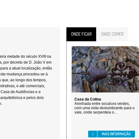
ONDE FICAR
ONDE COMER
eira metade do século XVIII na
, por decreto de D. João V em
 para a atual localização, então
 esta mudança procedeu-se à
s que, ao longo dos tempos,
rativas, e até comerciais,
 Casa de Audiências e a
rquitetónica e pelos dois
Casa da Colina
m.
Aninhada entre socalcos verdes,
com uma vista deslumbrante para o
vale, onde serpenteia o...
MAIS INFORMAÇÃO