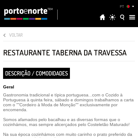
PT
VOLTAR
RESTAURANTE TABERNA DA TRAVESSA
DESCRIÇÃO / COMODIDADES
Geral
Gastronomia tradicional e típica portuguesa...com o Cozido à
Portuguesa à quinta feira, sábado e domingos trabalhamos a carta
com o ""Cordeiro à Moda de Monção"" exclusivamente por
encomenda.
Somos afamados pelo bacalhau e as diversas formas que o
cozinhámos, mas sempre alicerçados pelo Costeletão Maturado!
Na sua época cozinhámos com muito carinho o prato preferido da